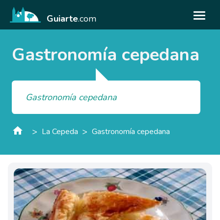
Guiarte
.com
Gastronomía cepedana
Gastronomía cepedana
>
>
La Cepeda
Gastronomía cepedana