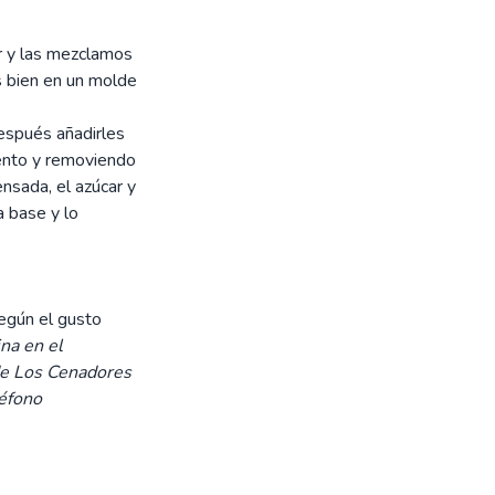
ar y las mezclamos
s bien en un molde
después añadirles
lento y removiendo
nsada, el azúcar y
a base y lo
egún el gusto
na en el
de Los Cenadores
léfono