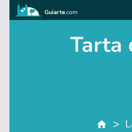
Guiarte
.com
Tarta 
>
L