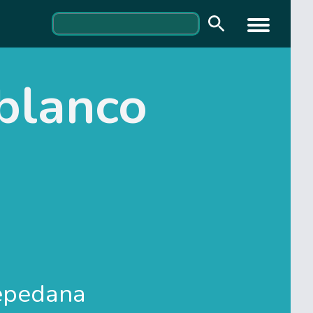
 blanco
epedana