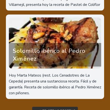
Villamejil, presenta hoy la receta de Pastel de Coliflor
Solomillo ibérico al Pedro
Ximénez
Hoy Marta Mateos (rest. Los Cenadotres de La
Cepeda) presenta una sustanciosa receta. Fácil y de
garantía. Receta de solomillo ibérico al Pedro Ximénez
con piñones.