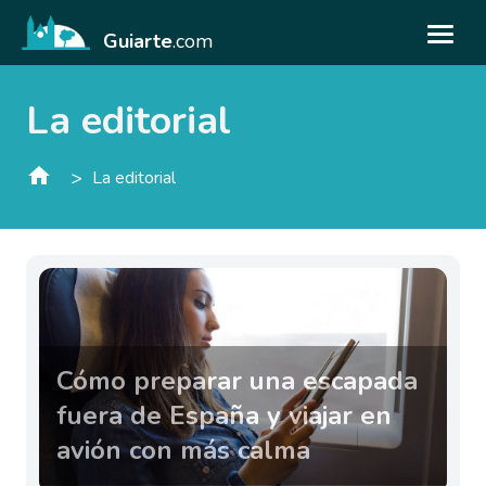
Guiarte
.com
La editorial
>
La editorial
Cómo preparar una escapada
fuera de España y viajar en
avión con más calma