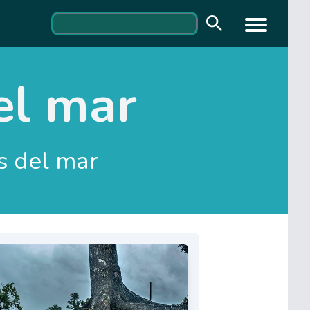
el mar
s del mar