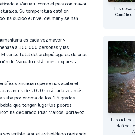
ificado a Vanuatu como el país con mayor
Los desast
naturales. Su temperatura está en
Climático
do, ha subido el nivel del mar y se han
s humanitaria es cada vez mayor y
amenaza a 100.000 personas y las
 El censo total del archipiélago es de unos
ción de Vanuatu está, pues, expuesta,
ientíficos anuncian que se nos acaba el
cuadas antes de 2020 será cada vez más
eta suba por encima de los 1,5 grados
robable que tengan lugar los peores
co", ha declarado Pilar Marcos, portavoz
Los ciclones
dañinos e
A
sostenible. Así, el archipiélago pretende