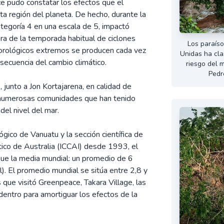
ce pudo constatar los efectos que el
a región del planeta. De hecho, durante la
ategoría 4 en una escala de 5, impactó
era de la temporada habitual de ciclones
Los paraíso
orológicos extremos se producen cada vez
Unidas ha cla
secuencia del cambio climático.
riesgo del 
Pedr
junto a Jon Kortajarena, en calidad de
s numerosas comunidades que han tenido
del nivel del mar.
gico de Vanuatu y la sección científica de
ático de Australia (ICCAI) desde 1993, el
ue la media mundial: un promedio de 6
l). El promedio mundial se sitúa entre 2,8 y
 que visitó Greenpeace, Takara Village, las
dentro para amortiguar los efectos de la