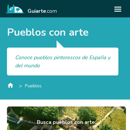
Guiarte
.com
Pueblos con arte
Conoce pueblos pintorescos de España y
del mundo
>
Pueblos
Busca pueblos con arte: