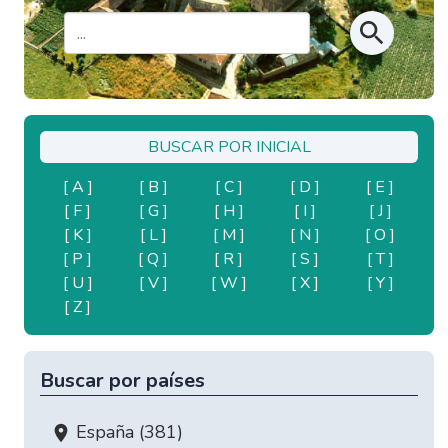
BUSCAR POR INICIAL
[ A ]
[ B ]
[ C ]
[ D ]
[ E ]
[ F ]
[ G ]
[ H ]
[ I ]
[ J ]
[ K ]
[ L ]
[ M ]
[ N ]
[ O ]
[ P ]
[ Q ]
[ R ]
[ S ]
[ T ]
[ U ]
[ V ]
[ W ]
[ X ]
[ Y ]
[ Z ]
Buscar por países
España (381)