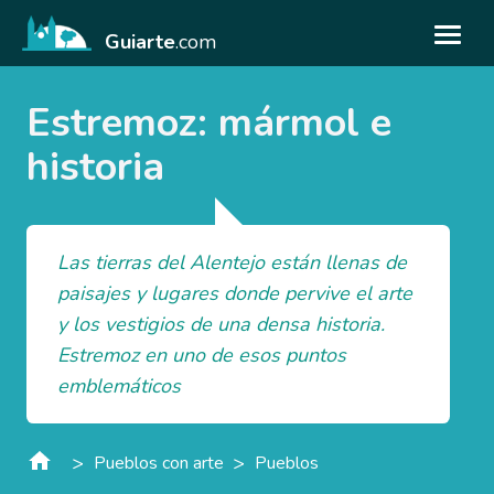
Guiarte
.com
Estremoz: mármol e
historia
Las tierras del Alentejo están llenas de
paisajes y lugares donde pervive el arte
y los vestigios de una densa historia.
Estremoz en uno de esos puntos
emblemáticos
>
>
Pueblos con arte
Pueblos