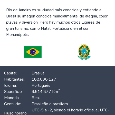
Río de Janeiro es su ciudad más conocida y extiende a
Brasil su imagen conocida mundialmente, de alegría, color,
playas y diversión. Pero hay muchos otros lugares de
gran turismo, como Natal, Fortaleza o en el sur
Florianópolis.
Capital:
Brasilia
Habitantes:
188.098.127
Idioma:
Portugués
2
Superficie:
8.514.877 Km
Moneda:
Real
Gentilicio:
Brasileño o brasilero
UTC-5 a -2, siendo el horario oficial el UTC-
Huso horario: