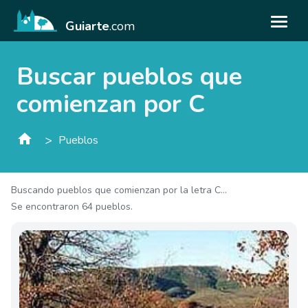
Guiarte
.com
Buscar pueblos que
comienzan por C
>
Pueblos
Buscando pueblos que comienzan por la letra C...
Se encontraron 64 pueblos.