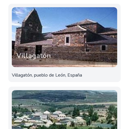
Villagatón
Villagatón, pueblo de León, España