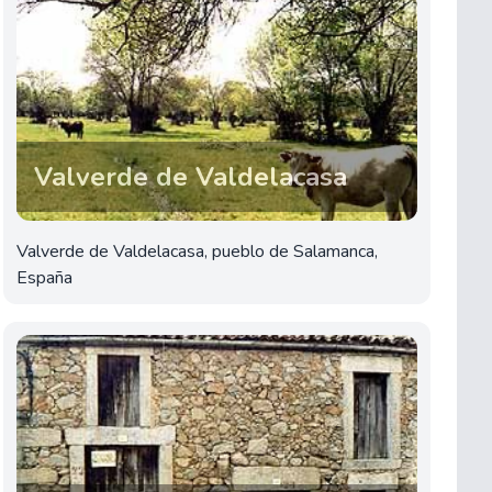
Valverde de Valdelacasa
Valverde de Valdelacasa, pueblo de Salamanca,
España