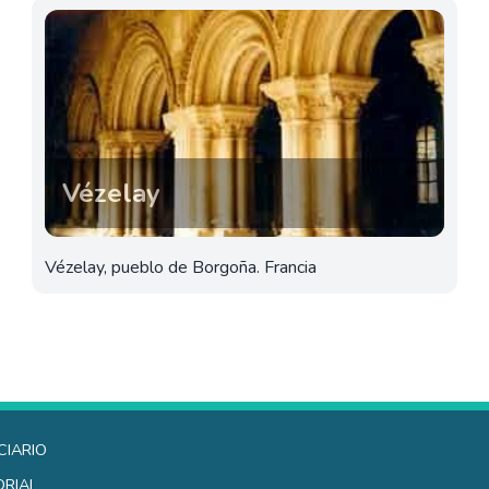
Vézelay
Vézelay, pueblo de Borgoña. Francia
ciario
orial