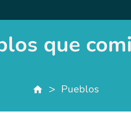
blos que com
>
Pueblos