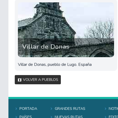
Villar de Donas
Villar de Donas, pueblo de Lugo. España
Volver a pueblos
Portada
Grandes rutas
Noti
Países
Nuevas rutas
Edit