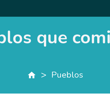
blos que com
>
Pueblos