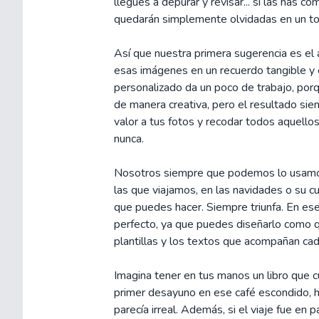
llegues a depurar y revisar... si las has 
quedarán simplemente olvidadas en un to
Así que nuestra primera sugerencia es el
esas imágenes en un recuerdo tangible y 
personalizado da un poco de trabajo, porq
de manera creativa, pero el resultado sie
valor a tus fotos y recodar todos aquello
nunca.
Nosotros siempre que podemos lo usamos
las que viajamos, en las navidades o su 
que puedes hacer. Siempre triunfa. En es
perfecto, ya que puedes diseñarlo como qui
plantillas y los textos que acompañan cad
Imagina tener en tus manos un libro que c
primer desayuno en ese café escondido, h
parecía irreal. Además, si el viaje fue en 