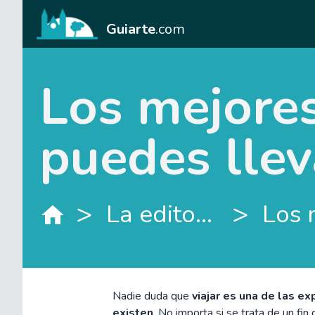
Guiarte
.com
Los mejores
puedes llev
>
>
La editorial
Nadie duda que
viajar es una de las e
existen
. No importa si se trata de un fi