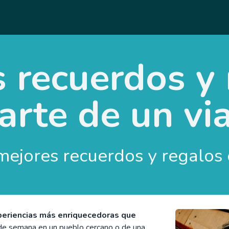
 recuerdos y
arte de un via
xperiencias más enriquecedoras que
n de semana en un pueblo cercano o de una