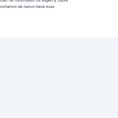
an: se construyen, se eligen y, sobre
sportarnos de nuevo hacia esas