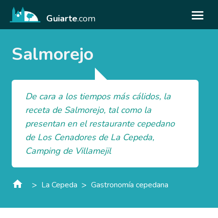
Guiarte
.com
Salmorejo
De cara a los tiempos más cálidos, la
receta de Salmorejo, tal como la
presentan en el restaurante cepedano
de Los Cenadores de La Cepeda,
Camping de Villamejil
>
>
La Cepeda
Gastronomía cepedana