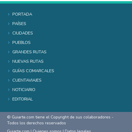
Portada
Países
Ciudades
Pueblos
Grandes rutas
Nuevas rutas
Guías comarcales
Cuentaviajes
Noticiario
Editorial
© Guiarte.com tiene el Copyright de sus colaboradores -
Todos los derechos reservados
Guiarte.com
|
Quienes somos
|
Datos legales