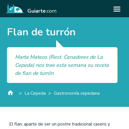
Guiarte
.com
Flan de turrón
Marta Mateos (Rest. Cenadores de La
Cepeda) nos trae esta semana su receta
de flan de turrón
>
>
La Cepeda
Gastronomía cepedana
El flan, aparte de ser un postre tradicional casero y