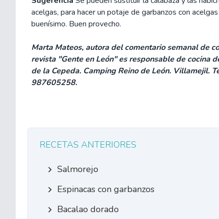
Sugerencia
Se pueden sustituir la calabaza y las habic
acelgas, para hacer un potaje de garbanzos con acelga
buenísimo. Buen provecho.
Marta Mateos, autora del comentario semanal de co
revista "Gente en León" es responsable de cocina 
de la Cepeda. Camping Reino de León. Villamejil. T
987605258.
RECETAS ANTERIORES
Salmorejo
Espinacas con garbanzos
Bacalao dorado