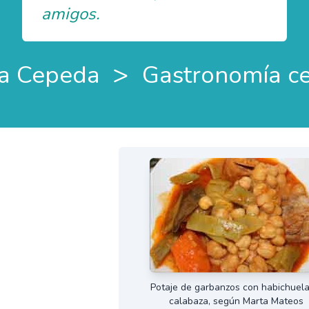
amigos.
>
a Cepeda
Gastronomía c
Potaje de garbanzos con habichuela
calabaza, según Marta Mateos