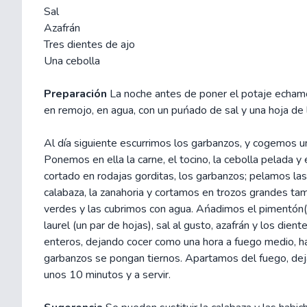
Sal
Azafrán
Tres dientes de ajo
Una cebolla
Preparación
La noche antes de poner el potaje echam
en remojo, en agua, con un puńado de sal y una hoja de l
Al día siguiente escurrimos los garbanzos, y cogemos un
Ponemos en ella la carne, el tocino, la cebolla pelada y 
cortado en rodajas gorditas, los garbanzos; pelamos las
calabaza, la zanahoria y cortamos en trozos grandes tam
verdes y las cubrimos con agua. Ańadimos el pimentón(u
laurel (un par de hojas), sal al gusto, azafrán y los dient
enteros, dejando cocer como una hora a fuego medio, h
garbanzos se pongan tiernos. Apartamos del fuego, de
unos 10 minutos y a servir.