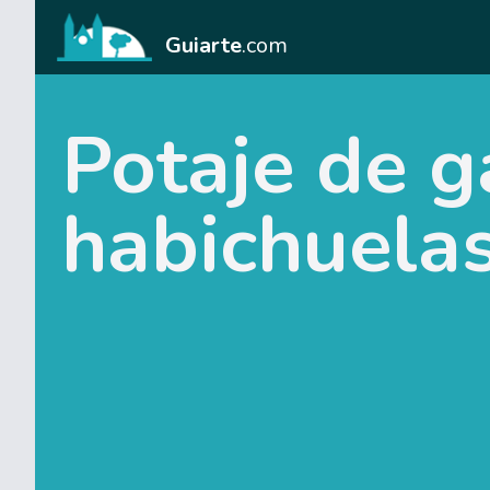
Guiarte
.com
Potaje de 
habichuelas