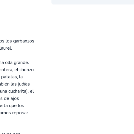
os los garbanzos
aurel.
a olla grande.
entera, el chorizo
 patatas, la
bién las judías
na cucharita), el
es de ajos
asta que los
jamos reposar