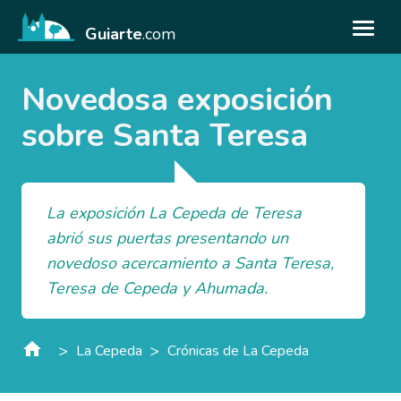
Guiarte
.com
Novedosa exposición
sobre Santa Teresa
La exposición La Cepeda de Teresa
abrió sus puertas presentando un
novedoso acercamiento a Santa Teresa,
Teresa de Cepeda y Ahumada.
>
>
La Cepeda
Crónicas de La Cepeda