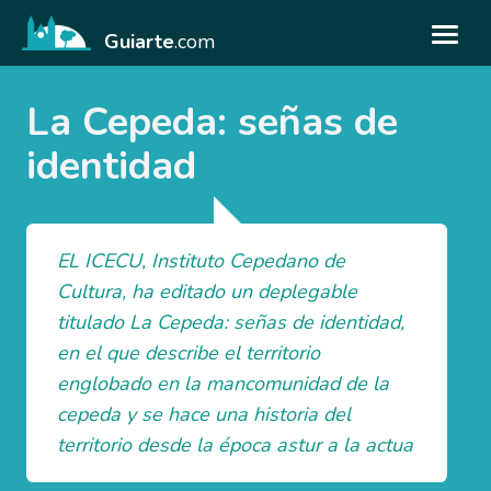
Guiarte
.com
La Cepeda: señas de
identidad
EL ICECU, Instituto Cepedano de
Cultura, ha editado un deplegable
titulado La Cepeda: señas de identidad,
en el que describe el territorio
englobado en la mancomunidad de la
cepeda y se hace una historia del
territorio desde la época astur a la actua