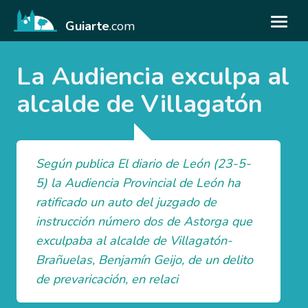
Guiarte
.com
La Audiencia exculpa al
alcalde de Villagatón
Según publica El diario de León (23-5-
5) la Audiencia Provincial de León ha
ratificado un auto del juzgado de
instrucción número dos de Astorga que
exculpaba al alcalde de Villagatón-
Brañuelas, Benjamín Geijo, de un delito
de prevaricación, en relaci