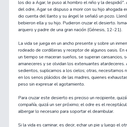
los dio a Agar, le puso al hombro el niño y la despidió"
del odre, Agar se dispuso a morir con su hijo ahogada e
dio cuenta del llanto y su ángel le señaló un pozo. Llenó
bebieron ella y su hijo. Pudieron cruzar el desierto. Isma
arquero y padre de una gran nación (Génesis, 12-21).
La vida se juega en un ancho presente y sobre un inme
rodeado de cordilleras y receptor de algunos oasis. En 
un tiempo se maceran sueños, se superan cansancios, se
amaneceres y se olvidan los extenuantes atardeceres. 
sedientos, suplicamos a los cielos; otras, necesitamos
en los senos plácidos de las madres, quienes exhausta
peso sin expresar el agotamiento.
Para cruzar este desierto es preciso un recipiente, quizá
compañía, quizá un ser próximo; el odre es el receptácu
albergar lo necesario para soportar el deambular.
Si la vida es caminar, es decir, echar un pie y luego el o