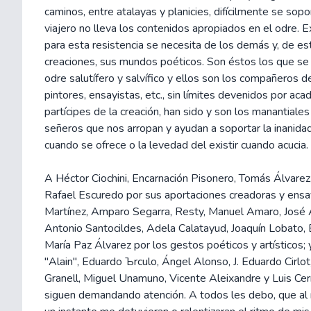
caminos, entre atalayas y planicies, difícilmente se sopor
viajero no lleva los contenidos apropiados en el odre. Exi
para esta resistencia se necesita de los demás y, de es
creaciones, sus mundos poéticos. Son éstos los que se
odre salutífero y salvífico y ellos son los compañeros de
pintores, ensayistas, etc., sin límites devenidos por ac
partícipes de la creación, han sido y son los manantial
señeros que nos arropan y ayudan a soportar la inanida
cuando se ofrece o la levedad del existir cuando acucia.
A Héctor Ciochini, Encarnación Pisonero, Tomás Álvarez
Rafael Escuredo por sus aportaciones creadoras y ensay
Martínez, Amparo Segarra, Resty, Manuel Amaro, José 
Antonio Santocildes, Adela Calatayud, Joaquín Lobato, B
María Paz Álvarez por los gestos poéticos y artísticos;
"Alain", Eduardo Ъrculo, Ángel Alonso, J. Eduardo Cirlot
Granell, Miguel Unamuno, Vicente Aleixandre y Luis Ce
siguen demandando atención. A todos les debo, que al