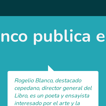
nco publica e
Rogelio Blanco, destacado
cepedano, director general del
Libro, es un poeta y ensayista
interesado por el arte y la