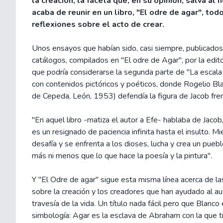
la creación, la faceta que, en su opinión, salva al
acaba de reunir en un libro, "El odre de agar", to
reflexiones sobre el acto de crear.
Unos ensayos que habían sido, casi siempre, publicados
catálogos, compilados en "El odre de Agar", por la edit
que podría considerarse la segunda parte de "La escala d
con contenidos pictóricos y poéticos, donde Rogelio Bl
de Cepeda, León, 1953) defendía la figura de Jacob fren
"En aquel libro -matiza el autor a Efe- hablaba de Jacob,
es un resignado de paciencia infinita hasta el insulto. M
desafía y se enfrenta a los dioses, lucha y crea un puebl
más ni menos que lo que hace la poesía y la pintura".
Y "El Odre de agar" sigue esta misma línea acerca de la
sobre la creación y los creadores que han ayudado al aut
travesía de la vida. Un título nada fácil pero que Blanco 
simbología: Agar es la esclava de Abraham con la que ti