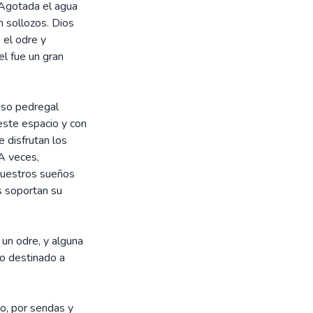
. Agotada el agua
n sollozos. Dios
 el odre y
el fue un gran
nso pedregal
este espacio y con
 disfrutan los
A veces,
 nuestros sueños
s soportan su
 un odre, y alguna
lo destinado a
tro, por sendas y