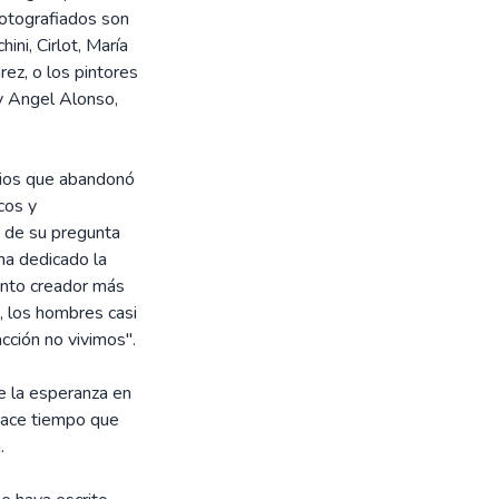
fotografiados son
ini, Cirlot, María
ez, o los pintores
 y Angel Alonso,
acios que abandonó
cos y
, de su pregunta
 ha dedicado la
ento creador más
o, los hombres casi
cción no vivimos".
e la esperanza en
 hace tiempo que
.