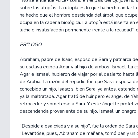
"No se entiende -dice- cómo en el país del Quijote no s
sobre las utopías. La utopía es lo que ha hecho andar la 
ha hecho que el hombre descienda del árbol, que ocupe 
ocupa en la cadena biológica. La utopía está inserta en 
lucha e insatisfacción permanente frente a la realidad", 
PR"LOGO
Abraham, padre de Isaac, esposo de Sara y patriarca de 
su esclava egipcia Agar y al hijo de ambos, Ismael. La co
Agar e Ismael, hubieron de viajar por el desierto hasta ll
de Arabia. La razón del repudio fue que Sara, esposa 
concebido un hijo, Isaac; si bien Sara, ya antes, estand
ya la maltrataba. Agar trató de huir pero el ángel de Yah
retroceder y someterse a Sara. Y este ángel le profetiz
descendencia proveniente de su hijo, Ismael, un onagro
"Despide a esa criada y a su hijo", fue la orden de Sara
"Levantóse, pues, Abraham de mañana, tomó pan y un o