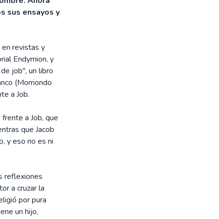
 hombre. Ahora
dos sus ensayos y
 en revistas y
orial Endymion, y
e job", un libro
anco (Morriondo
te a Job.
 frente a Job, que
ientras que Jacob
o, y eso no es ni
s reflexiones
or a cruzar la
eligió por pura
ene un hijo,