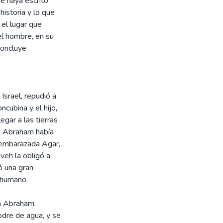
e haya escrito
historia y lo que
el lugar que
el hombre, en su
concluye
Israel, repudió a
ncubina y el hijo,
egar a las tierras
de Abraham había
o embarazada Agar,
veh la obligó a
ó una gran
 humano.
 a Abraham.
dre de agua, y se