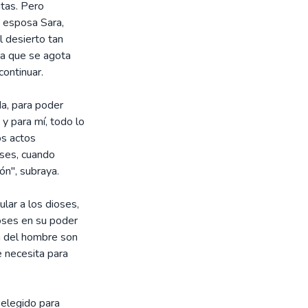
itas. Pero
u esposa Sara,
l desierto tan
ua que se agota
continuar.
da, para poder
 y para mí, todo lo
os actos
oses, cuando
ón", subraya.
lar a los dioses,
oses en su poder
ón del hombre son
e necesita para
 elegido para