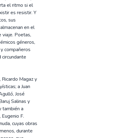
ta el ritmo si el
stir es resistir. Y
tos, sus
 almacenan en el
 viaje. Poetas,
adémicos géneros,
es y compañeros
d circundante
, Ricardo Magaz y
ísticas; a Juan
Agulló, José
aruj Salinas y
 y también a
, Eugenio F.
rnuda, cuyas obras
 menos, durante