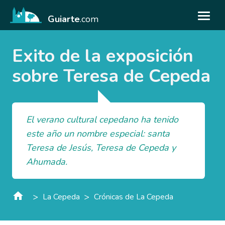
Guiarte
.com
Exito de la exposición
sobre Teresa de Cepeda
El verano cultural cepedano ha tenido
este año un nombre especial: santa
Teresa de Jesús, Teresa de Cepeda y
Ahumada.
>
>
La Cepeda
Crónicas de La Cepeda