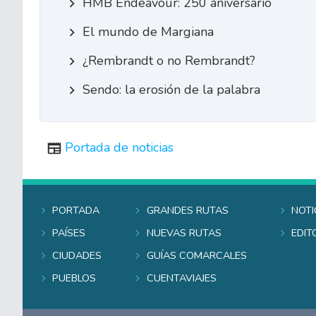
HMB Endeavour: 250 aniversario
El mundo de Margiana
¿Rembrandt o no Rembrandt?
Sendo: la erosión de la palabra
Portada de noticias
Portada
Grandes rutas
Noti
Países
Nuevas rutas
Edit
Ciudades
Guías comarcales
Pueblos
Cuentaviajes