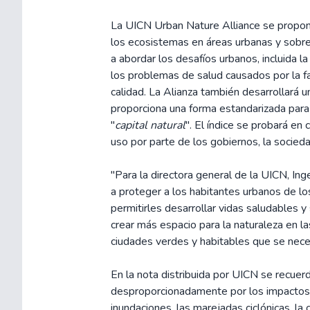
La UICN Urban Nature Alliance se propone
los ecosistemas en áreas urbanas y sob
a abordar los desafíos urbanos, incluida la
los problemas de salud causados por la f
calidad. La Alianza también desarrollará un
proporciona una forma estandarizada para 
"
capital natural
". El índice se probará en 
uso por parte de los gobiernos, la sociedad
"Para la directora general de la UICN, In
a proteger a los habitantes urbanos de lo
permitirles desarrollar vidas saludables y s
crear más espacio para la naturaleza en la
ciudades verdes y habitables que se nece
En la nota distribuida por UICN se recuer
desproporcionadamente por los impactos d
inundaciones, las marejadas ciclónicas, la 