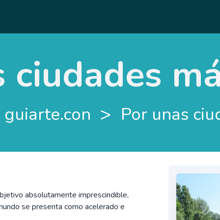
s ciudades má
>
 guiarte.con
Por unas ci
objetivo absolutamente imprescindible,
 mundo se presenta como acelerado e