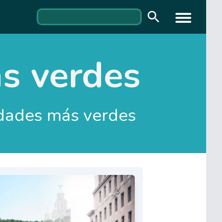
s verdes
udades más verdes