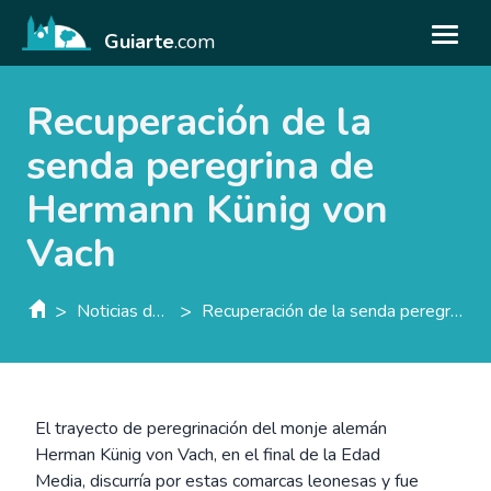
Guiarte
.com
Recuperación de la
senda peregrina de
Hermann Künig von
Vach
>
>
Noticias de guiarte.con
Recuperación de la senda peregrina de Hermann Künig von Vach
El trayecto de peregrinación del monje alemán
Herman Künig von Vach, en el final de la Edad
Media, discurría por estas comarcas leonesas y fue