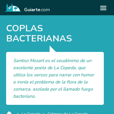
Guiarte
.com
COPLAS
BACTERIANAS
Santiso Mozart es el seudónimo de un
excelente poeta de La Cepeda, que
utiliza los versos para narrar con humor
e ironía el problema de la flora de la
comarca, asolada por el llamado fuego
bacteriano.
>
>
La Cepeda
Crónicas de La Cepeda