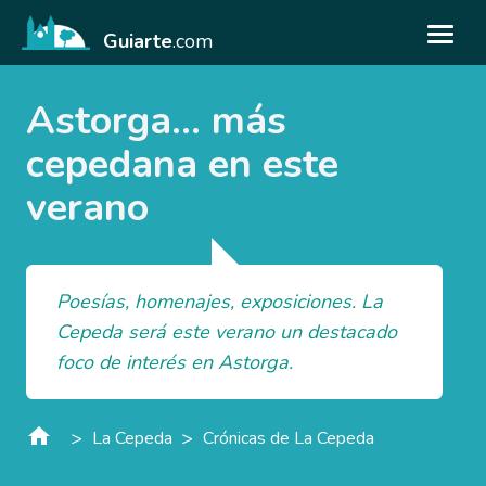
Guiarte
.com
Astorga... más
cepedana en este
verano
Poesías, homenajes, exposiciones. La
Cepeda será este verano un destacado
foco de interés en Astorga.
>
>
La Cepeda
Crónicas de La Cepeda