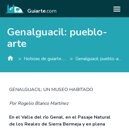
Guiarte
.com
Genalguacil: pueblo-
arte
>
>
Noticias de guiarte.con
Genalguacil: pueblo-arte
GENALGUACIL: UN MUSEO HABITADO
Por Rogelio Blanco Martínez
En el Valle del río Genal, en el Pasaje Natural
de los Reales de Sierra Bermeja y en plena