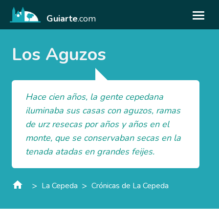
Guiarte
.com
Los Aguzos
Hace cien años, la gente cepedana
iluminaba sus casas con aguzos, ramas
de urz resecas por años y años en el
monte, que se conservaban secas en la
tenada atadas en grandes feijes.
>
>
La Cepeda
Crónicas de La Cepeda