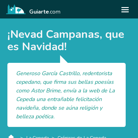
Guiarte
.com
¡Nevad Campanas, que
es Navidad!
Generoso García Castrillo, redentorista
cepedano, que firma sus bellas poesías
como Astor Brime, envía a la web de La
Cepeda una entrañable felicitación
navideña, donde se aúna religión y
belleza poética.
>
>
La Cepeda
Crónicas de La Cepeda