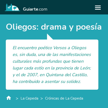
Guiarte
.com
Oliegos: drama y poesía
El encuentro poético Versos a Oliegos
es, sin duda, una de las manifestaciones
culturales más profundas que tienen
lugar cada estío en la provincia de León;
y el de 2007, en Quintana del Castillo,
ha contribuido a asentar su solidez.
>
>
La Cepeda
Crónicas de La Cepeda