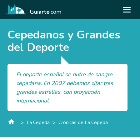
Guiarte
.com
Cepedanos y Grandes
del Deporte
El deporte español se nutre de sangre
cepedana. En 2007 debemos citar tres
grandes estrellas, con proyección
internacional.
>
>
La Cepeda
Crónicas de La Cepeda