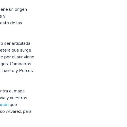
iene un origen
s y
resto de las
 ser articulada
retera que surge
e por el sur viene
angos-Combarros
, Tuerto y Porcos
ntra el mapa
ria y nuestros
ición
que
so Alvarez, para