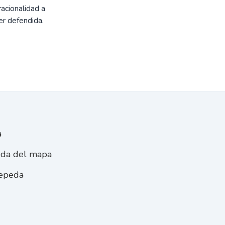
acionalidad a
er defendida.
a
peda del mapa
Cepeda