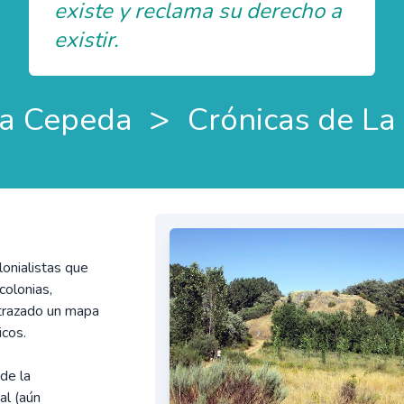
existe y reclama su derecho a
existir.
>
a Cepeda
Crónicas de L
lonialistas que
colonias,
 trazado un mapa
icos.
de la
al (aún