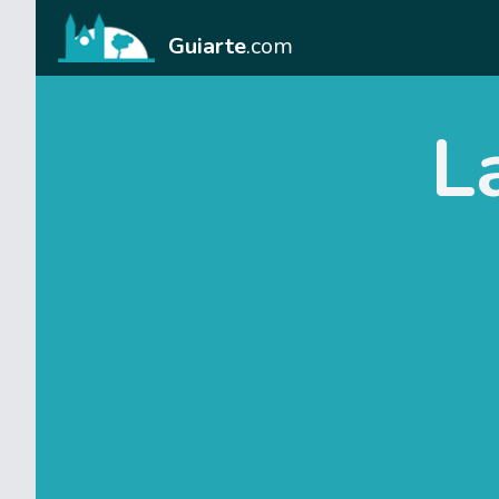
Guiarte
.com
L