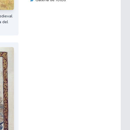
edieval
a del