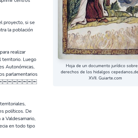
uprimir centros
l proyecto, si se
tra la población
ara realizar
territorio. Luego
Hoja de un documento jurídico sobre
tes Autonómicas,
derechos de los hidalgos cepedanos,del
los parlamentarios
XVII. Guiarte.com
￼￼￼￼￼￼￼￼￼￼￼￼￼
erritoriales,
s políticos. De
 a Valdesamario,
cia en todo tipo