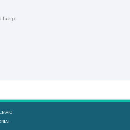
el fuego
ciario
orial