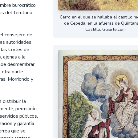
ombre burocrático
 del Territorio
Cerro en el que se hallaba el castillo m
de Cepeda, en la afueras de Quintan
Castillo. Guiarte.com
el consejero de
las autoridades
 las Cortes de
, ajenas a la
tende desmembrar
 otra parte
ras, Morriondo y
distribuir la
lmente, permitirán
servicios públicos,
ación y garantía
borrea que se