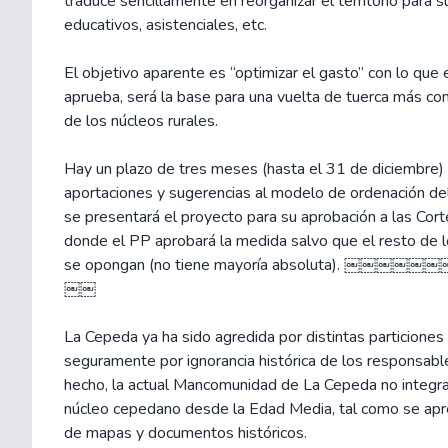
traduce sencillamente en reorganizar el territorio para s
educativos, asistenciales, etc.
El objetivo aparente es “optimizar el gasto” con lo que e
aprueba, será la base para una vuelta de tuerca más con
de los núcleos rurales.
Hay un plazo de tres meses (hasta el 31 de diciembre) p
aportaciones y sugerencias al modelo de ordenación del 
se presentará el proyecto para su aprobación a las Cor
donde el PP aprobará la medida salvo que el resto de 
se opongan (no tiene mayoría absoluta). ￼
￼￼
La Cepeda ya ha sido agredida por distintas particiones t
seguramente por ignorancia histórica de los responsable
hecho, la actual Mancomunidad de La Cepeda no integra
núcleo cepedano desde la Edad Media, tal como se apre
de mapas y documentos históricos.