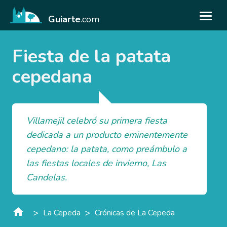
Guiarte
.com
Fiesta de la patata
cepedana
Villamejil celebró su primera fiesta
dedicada a un producto eminentemente
cepedano: la patata, como preámbulo a
las fiestas locales de invierno, Las
Candelas.
>
>
La Cepeda
Crónicas de La Cepeda