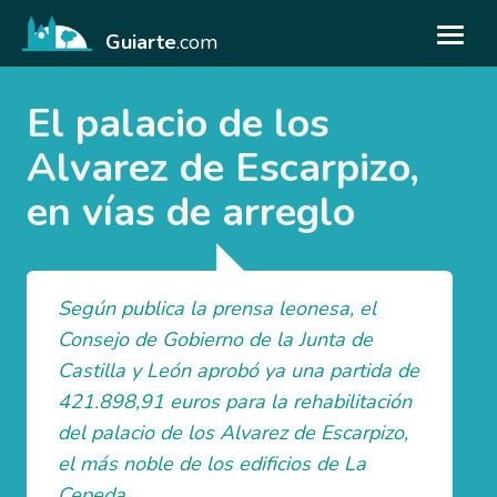
Guiarte
.com
El palacio de los
Alvarez de Escarpizo,
en vías de arreglo
Según publica la prensa leonesa, el
Consejo de Gobierno de la Junta de
Castilla y León aprobó ya una partida de
421.898,91 euros para la rehabilitación
del palacio de los Alvarez de Escarpizo,
el más noble de los edificios de La
Cepeda