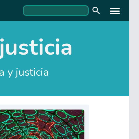
justicia
 y justicia