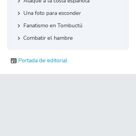
Ataque a la costa española
Una foto para esconder
Fanatismo en Tombuctú
Combatir el hambre
Portada de editorial
Portada
Países
Ciudades
Pueblos
Grandes rutas
Nuevas rutas