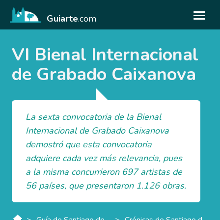
Guiarte
.com
VI Bienal Internacional
de Grabado Caixanova
La sexta convocatoria de la Bienal
Internacional de Grabado Caixanova
demostró que esta convocatoria
adquiere cada vez más relevancia, pues
a la misma concurrieron 697 artistas de
56 países, que presentaron 1.126 obras.
>
>
Guía de Santiago de Compostela
Crónicas de Santiago de Compostela