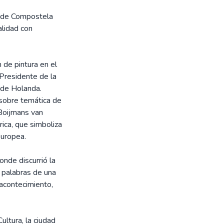
o de Compostela
alidad con
 de pintura en el
Presidente de la
 de Holanda.
sobre temática de
 Boijmans van
ca, que simboliza
europea.
onde discurrió la
s palabras de una
acontecimiento,
ultura, la ciudad