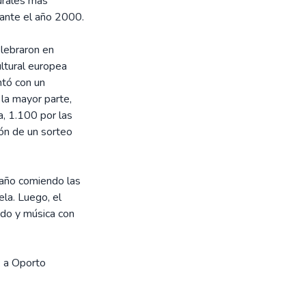
turales más
rante el año 2000.
elebraron en
ltural europea
ntó con un
la mayor parte,
a, 1.100 por las
ón de un sorteo
 año comiendo las
la. Luego, el
ido y música con
: a Oporto