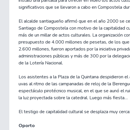
instaló una pantalla para ofrecer en vídeo los actos cul
significativos que se llevaron a cabo en Compostela du
El alcalde santiagueño afirmó que en el año 2000 se c
Santiago de Compostela con motivo de la capitalidad cu
más de un millar de actos culturales. La organización co
presupuesto de 4.000 millones de pesetas, de los que 
2.600 millones, fueron aportados por la iniciativa privad
administraciones públicas y más de 300 por la delegaci
de la Lotería Nacional.
Los asistentes a la Plaza de la Quintana despidieron el
uvas al ritmo de las campanadas de reloj de la Berengue
espectáculo pirotécnico musical, en el que se aunó el ru
la luz proyectada sobre la catedral. Luego más fiesta…
El testigo de capitalidad cultural se desplaza muy cerca
Oporto