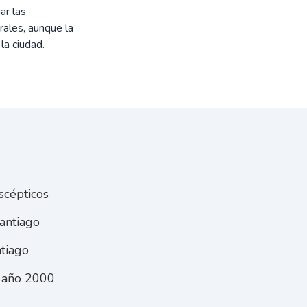
ar las
rales, aunque la
la ciudad.
scépticos
Santiago
ntiago
l año 2000