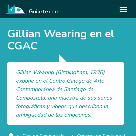
Guiarte
.com
Gillian Wearing en el
CGAC
Gillian Wearing (Birmingham, 1936)
expone en el Centro Galego de Arte
Contemporánea de Santiago de
Compostela, una muestra de sus series
fotográficas y vídeos que describen la
ambigüedad de las emociones.
>
>
Guía de Santiago de Compostela
Crónicas de Santiago de Compostela