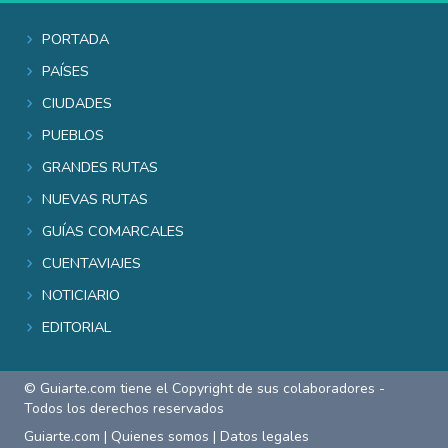
Portada
Países
Ciudades
Pueblos
Grandes rutas
Nuevas rutas
Guías comarcales
Cuentaviajes
Noticiario
Editorial
© Guiarte.com tiene el Copyright de sus colaboradores -
Todos los derechos reservados
Guiarte.com
|
Quienes somos
|
Datos legales