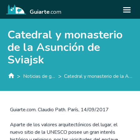
Guiarte
.com
Catedral y monasterio
de la Asunción de
Sviajsk
>
>
Noticias de guiarte.con
Catedral y monasterio de la Asunción de Sviajsk
Guiarte.com. Claudio Path. París, 14/09/2017
Aparte de los valores arquitectónicos del lugar, el
nuevo sitio de la UNESCO posee un gran interés
histórico y religioso, por las vicisitudes del enclave