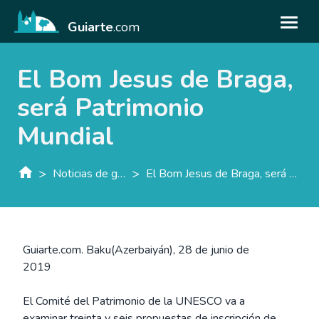
Guiarte
.com
El Bom Jesus de Braga,
será Patrimonio
Mundial
>
>
Noticias de guiarte.con
El Bom Jesus de Braga, será Patrimonio Mundial
Guiarte.com. Baku(Azerbaiyán), 28 de junio de
2019
El Comité del Patrimonio de la UNESCO va a
examinar treinta y seis propuestas de inscripción de