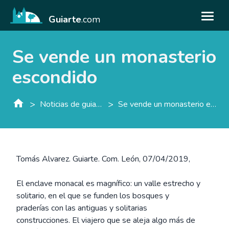
Guiarte
.com
Se vende un monasterio
escondido
>
>
Noticias de guiarte.con
Se vende un monasterio escondido
Tomás Alvarez. Guiarte. Com. León, 07/04/2019,
El enclave monacal es magnífico: un valle estrecho y
solitario, en el que se funden los bosques y
praderías con las antiguas y solitarias
construcciones. El viajero que se aleja algo más de