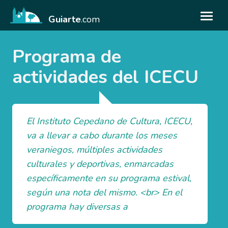
Guiarte
.com
Programa de
actividades del ICECU
El Instituto Cepedano de Cultura, ICECU,
va a llevar a cabo durante los meses
veraniegos, múltiples actividades
culturales y deportivas, enmarcadas
específicamente en su programa estival,
según una nota del mismo. <br> En el
programa hay diversas a