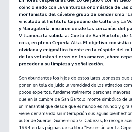
En horas vespertinas del 16 de julio y con el cielo
coincidiendo con la venturosa onomástica de las 
montañistas del célebre grupo de senderismo “La
vinculado al Instituto Cepedano de Cultura y La 
y Maragatería, iniciaron desde las cercanías del p
Villameca la subida al Cueto de San Bartolo, de 
cota, en plena Cepeda Alta. El objetivo consistía e
olvidada y enigmática fuente en la cúspide del mí
de las vetustas tierras de los amacos, ahora cepe
proceder a su limpieza y señalización.
Son abundantes los hijos de estos lares leoneses que 
ponen en tela de juicio la veracidad de los atinados co
pocos expertos, fundamentalmente personas mayores, 
que en la cumbre de San Bartolo, monte simbólico de l
un manantial que desde que el mundo es mundo y gira a
viene derramando sin interrupción sus aguas bienhechoras
autor de Sueros, Gumersindo G. Cabezas, lo recoge ac
1994 en las páginas de su libro “Excursión por La Cepe