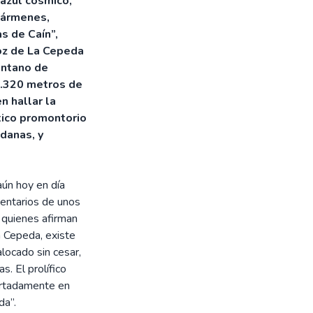
 azul cósmico,
cármenes,
s de Caín”,
Voz de La Cepeda
antano de
1.320 metros de
n hallar la
tico promontorio
danas, y
aún hoy en día
mentarios de unos
quienes afirman
a Cepeda, existe
locado sin cesar,
. El prolífico
ertadamente en
da”.