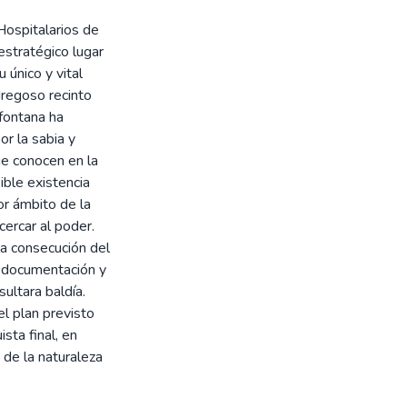
Hospitalarios de
estratégico lugar
 único y vital
dregoso recinto
 fontana ha
r la sabia y
ue conocen en la
ible existencia
or ámbito de la
cercar al poder.
la consecución del
te documentación y
ultara baldía.
el plan previsto
ista final, en
de la naturaleza