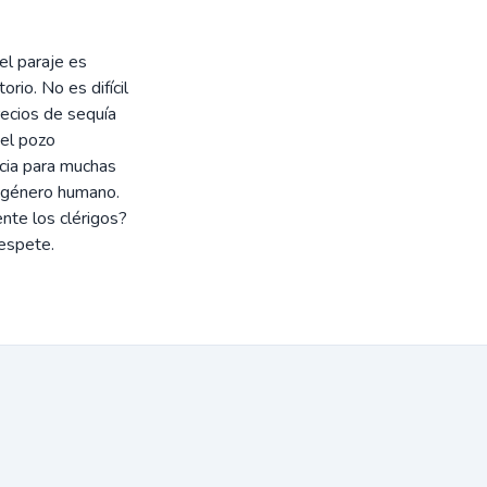
el paraje es
rio. No es difícil
 recios de sequía
 el pozo
ncia para muchas
l género humano.
nte los clérigos?
espete.