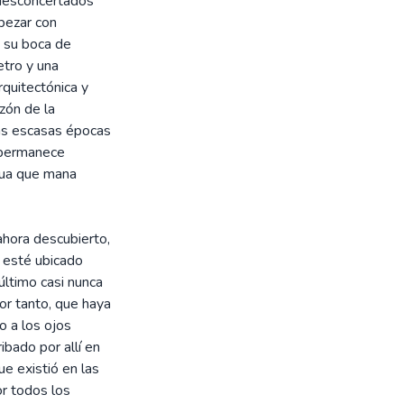
 desconcertados
opezar con
a su boca de
etro y una
rquitectónica y
zón de la
las escasas épocas
l permanece
gua que mana
ahora descubierto,
e esté ubicado
último casi nunca
or tanto, que haya
o a los ojos
bado por allí en
ue existió en las
or todos los