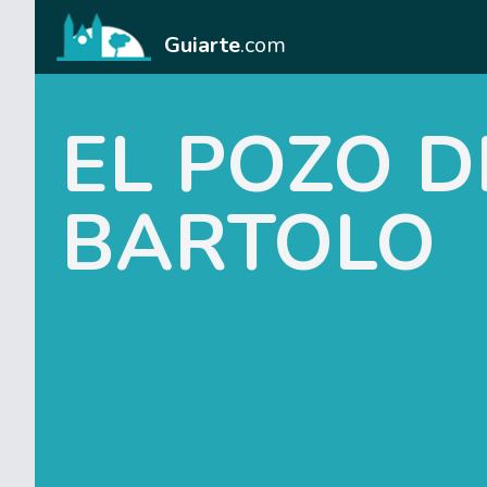
Guiarte
.com
EL POZO D
BARTOLO