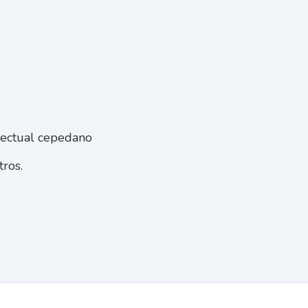
lectual cepedano
ros.