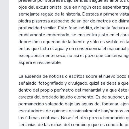
presenta por sorpresa bajo sendas salgueras ante los
ojos del excursionista, que en ningún caso esperaba tr
semejante regalo de la historia. Destaca a primera vist
piedra pizarrosa azabache de un par de metros de diám
profundidad similar. Este foso inédito, de bella factura a
eruditamente empedrado, se encuentra justo en el cora
depresión u oquedad de la fuente y sólo es visible en 
en las que falta el agua y en consecuencia el manantia
excepcionalmente seco; no así el pozo que conserva a
áspera e invulnerable.
La ausencia de noticias o escritos sobre el nuevo pozo 
señalado, fotografiado y divulgado, quizá se deba a qu
dentro del propio perímetro del manantial y a que éste 
carezca del preciado líquido elemento. Es de suponer, p
permanecido solapado bajo las aguas del fontanar, ajen
escrutadores de quienes ocasionalmente han/hemos arri
las últimas centurias. No así el otro pozo u horadación q
cercanías de las ruinas del cenobio y que es conocido p