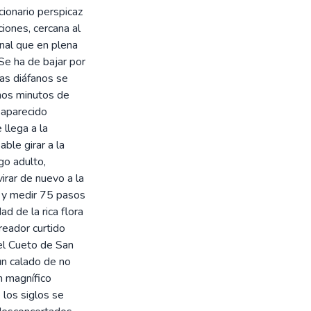
cionario perspicaz
ciones, cercana al
nal que en plena
 Se ha de bajar por
ías diáfanos se
unos minutos de
saparecido
 llega a la
ble girar a la
go adulto,
irar de nuevo a la
e y medir 75 pasos
ad de la rica flora
reador curtido
del Cueto de San
un calado de no
n magnífico
 los siglos se