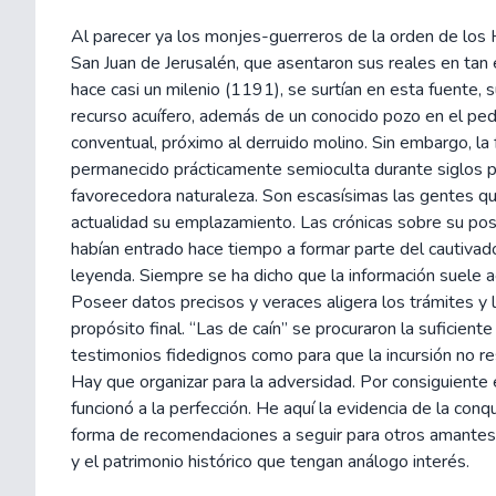
Al parecer ya los monjes-guerreros de la orden de los 
San Juan de Jerusalén, que asentaron sus reales en tan 
hace casi un milenio (1191), se surtían en esta fuente, su
recurso acuífero, además de un conocido pozo en el pe
conventual, próximo al derruido molino. Sin embargo, la
permanecido prácticamente semioculta durante siglos po
favorecedora naturaleza. Son escasísimas las gentes q
actualidad su emplazamiento. Las crónicas sobre su pos
habían entrado hace tiempo a formar parte del cautivad
leyenda. Siempre se ha dicho que la información suele a
Poseer datos precisos y veraces aligera los trámites y 
propósito final. “Las de caín” se procuraron la suficien
testimonios fidedignos como para que la incursión no res
Hay que organizar para la adversidad. Por consiguiente 
funcionó a la perfección. He aquí la evidencia de la conqu
forma de recomendaciones a seguir para otros amantes 
y el patrimonio histórico que tengan análogo interés.