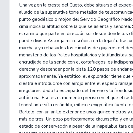
Una vez en la cresta del Cueto, debe situarse el expedi
al lado de la superlativa torre metálica de telecomunica
punto geodésico o mojón del Servicio Geográfico Nacio
cima indica la altitud sobre la que se asienta y señorea.
el camino que parte en dirección sur desde donde los d
puede divisar Astorga microscópica en la lejanía. Tras 
marcha y ya rebasados los cúmulos de guijarros del de
monasterio de los frailes hospitalarios y latifundistas, se
encrucijada de la senda con el cortafuegos; es indispensa
derecha y descender por la pista 120 pasos de andarie
aproximadamente. Ya estático, el explorador tiene que v
diestra e introducirse con arrojo entre el espeso ramaj
irregulares, dado lo escarpado del terreno y la frondosid
autóctona. Ese es el momento preciso en el que el rast
tendrá ante sí la recóndita, mítica e enigmática fuente 
Bartolo, con un anillo exterior de unos quince metros y 
más de tres. Un pozo perfectamente circunscrito y en u
estado de conservación a pesar de la inapelable tara de