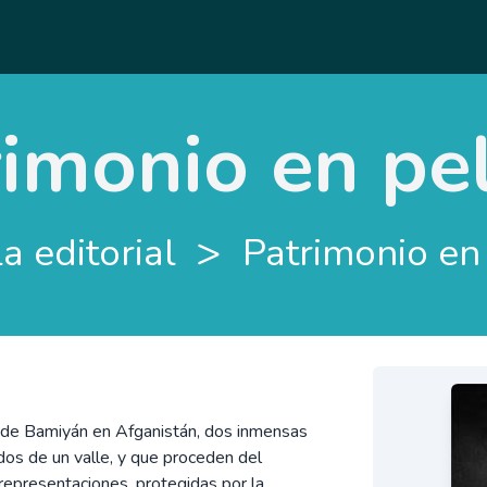
imonio en pe
>
a editorial
Patrimonio en
 de Bamiyán en Afganistán, dos inmensas
dos de un valle, y que proceden del
 representaciones, protegidas por la