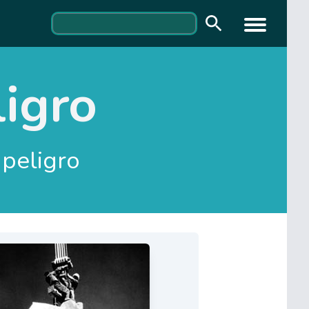
ligro
 peligro