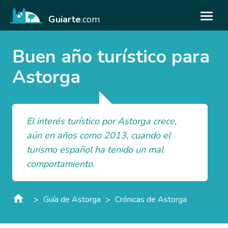
Guiarte
.com
Buen año turístico para
Astorga
El interés turístico por Astorga crece,
aún en años como 2013, cuando el
turismo español ha tenido un mal
comportamiento.
>
>
Guía de Astorga
Crónicas de Astorga