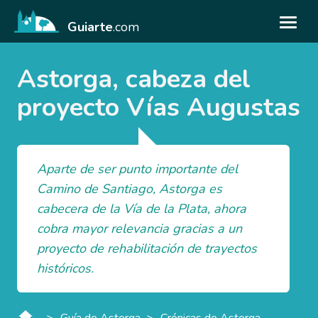
Guiarte
.com
Astorga, cabeza del
proyecto Vías Augustas
Aparte de ser punto importante del
Camino de Santiago, Astorga es
cabecera de la Vía de la Plata, ahora
cobra mayor relevancia gracias a un
proyecto de rehabilitación de trayectos
históricos.
>
>
Guía de Astorga
Crónicas de Astorga