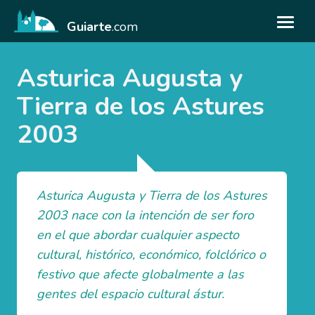
Guiarte
.com
Asturica Augusta y
Tierra de los Astures
2003
Asturica Augusta y Tierra de los Astures
2003 nace con la intención de ser foro
en el que abordar cualquier aspecto
cultural, histórico, económico, folclórico o
festivo que afecte globalmente a las
gentes del espacio cultural ástur.