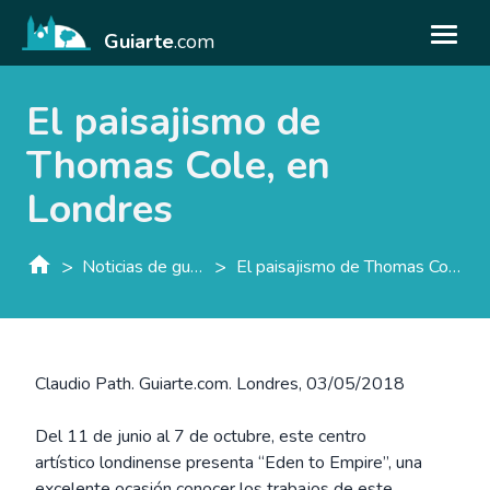
Guiarte
.com
El paisajismo de
Thomas Cole, en
Londres
>
>
Noticias de guiarte.con
El paisajismo de Thomas Cole, en Londres
Claudio Path. Guiarte.com. Londres, 03/05/2018
Del 11 de junio al 7 de octubre, este centro
artístico londinense presenta “Eden to Empire”, una
excelente ocasión conocer los trabajos de este