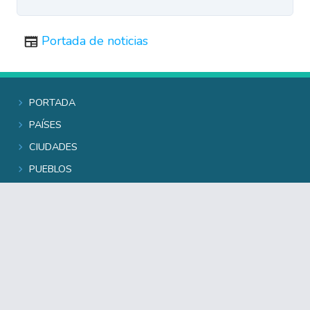
Portada de noticias
Portada
Países
Ciudades
Pueblos
Grandes rutas
Nuevas rutas
Guías comarcales
Cuentaviajes
Noticiario
Editorial