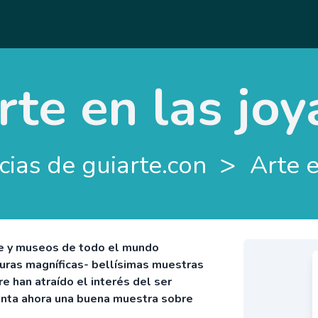
rte en las joy
>
cias de guiarte.con
Arte e
te y museos de todo el mundo
uras magníficas- bellísimas muestras
 han atraído el interés del ser
enta ahora una buena muestra sobre