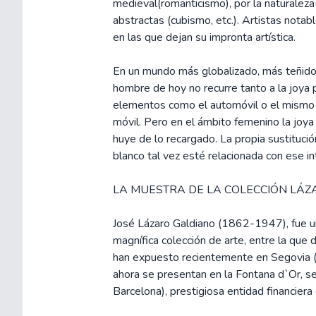
medieval(romanticismo), por la naturale
abstractas (cubismo, etc.). Artistas notab
en las que dejan su impronta artística.
En un mundo más globalizado, más teñido 
hombre de hoy no recurre tanto a la joya 
elementos como el automóvil o el mismo 
móvil. Pero en el ámbito femenino la joya 
huye de lo recargado. La propia sustitución
blanco tal vez esté relacionada con ese in
LA MUESTRA DE LA COLECCIÓN LÁZ
José Lázaro Galdiano (1862-1947), fue un
magnífica colección de arte, entre la qu
han expuesto recientemente en Segovia (
ahora se presentan en la Fontana d`Or, se
Barcelona), prestigiosa entidad financiera