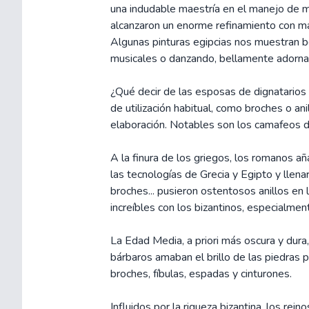
una indudable maestría en el manejo de m
alcanzaron un enorme refinamiento con ma
Algunas pinturas egipcias nos muestran 
musicales o danzando, bellamente adorna
¿Qué decir de las esposas de dignatarios 
de utilización habitual, como broches o an
elaboración. Notables son los camafeos de
A la finura de los griegos, los romanos a
las tecnologías de Grecia y Egipto y llena
broches... pusieron ostentosos anillos en 
increíbles con los bizantinos, especialmen
La Edad Media, a priori más oscura y dura
bárbaros amaban el brillo de las piedras 
broches, fíbulas, espadas y cinturones.
Influidos por la riqueza bizantina, los rein