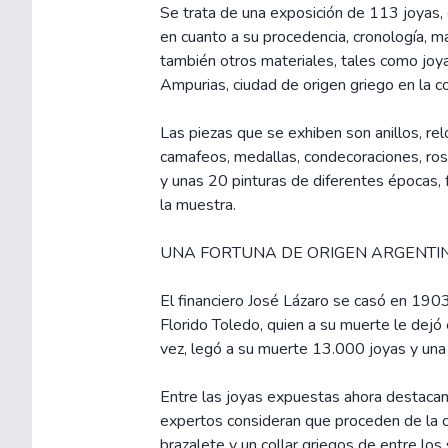
Se trata de una exposición de 113 joyas,
en cuanto a su procedencia, cronología, m
también otros materiales, tales como jo
Ampurias, ciudad de origen griego en la c
Las piezas que se exhiben son anillos, re
camafeos, medallas, condecoraciones, rosar
y unas 20 pinturas de diferentes épocas,
la muestra.
UNA FORTUNA DE ORIGEN ARGENTIN
El financiero José Lázaro se casó en 1903
Florido Toledo, quien a su muerte le dejó 
vez, legó a su muerte 13.000 joyas y una 
Entre las joyas expuestas ahora destacan
expertos consideran que proceden de la c
brazalete y un collar griegos de entre los s