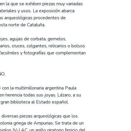
 en la que se exhiben piezas muy variadas
ateriales y usos. La exposición abarca
yas arqueológicas procedentes de
osta norte de Cataluña.
lojes, agujas de corbata, gemelos,
ios, cruces, colgantes, relicarios o bolsos
 facsímiles y fotografías que complementan
O.
 con la multimillonaria argentina Paula
en herencia todas sus joyas. Lázaro, a su
gran biblioteca al Estado español.
 diversas piezas arqueológicas que los
olonia griega de Ampurias. Se trata de un
iglos IV-I AC, un anillo giratorio fenicio del