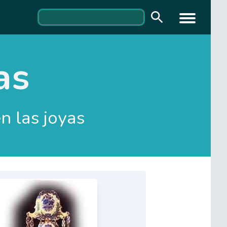
as
n las joyas