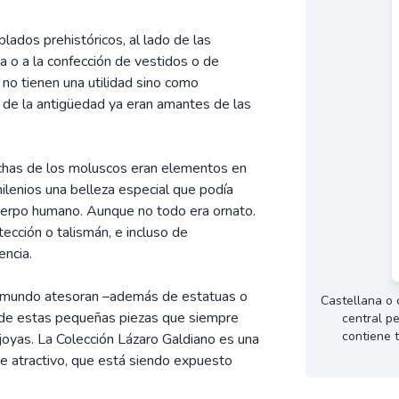
ados prehistóricos, al lado de las
a o a la confección de vestidos o de
 no tienen una utilidad sino como
de la antigüedad ya eran amantes de las
nchas de los moluscos eran elementos en
lenios una belleza especial que podía
cuerpo humano. Aunque no todo era ornato.
tección o talismán, e incluso de
encia.
l mundo atesoran –además de estatuas o
Castellana o 
s de estas pequeñas piezas que siempre
central p
contiene t
 joyas. La Colección Lázaro Galdiano es una
 atractivo, que está siendo expuesto