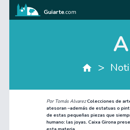
Guiarte
.com
A
>
Noti
Por Tomás Alvarez
Colecciones de ar
atesoran –además de estatuas o pint
de estas pequeñas piezas que siempre
humano: las joyas. Caixa Girona pres
esta materia.