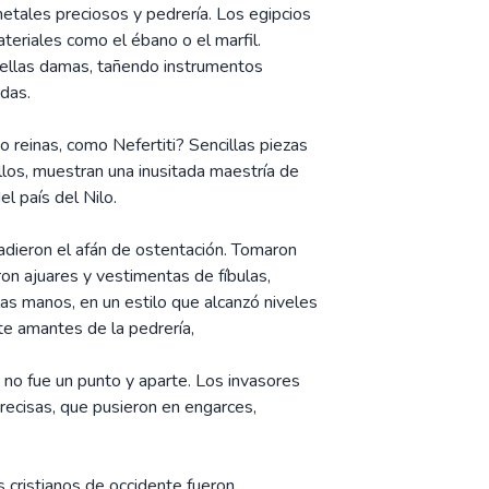
etales preciosos y pedrería. Los egipcios
teriales como el ébano o el marfil.
bellas damas, tañendo instrumentos
das.
o reinas, como Nefertiti? Sencillas piezas
illos, muestran una inusitada maestría de
l país del Nilo.
ñadieron el afán de ostentación. Tomaron
ron ajuares y vestimentas de fíbulas,
las manos, en un estilo que alcanzó niveles
te amantes de la pedrería,
, no fue un punto y aparte. Los invasores
precisas, que pusieron en engarces,
os cristianos de occidente fueron