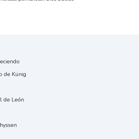
reciendo
o de Künig
al de León
Thyssen