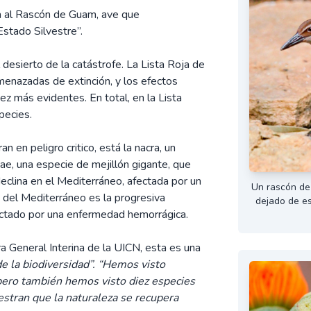
da al Rascón de Guam, ave que
stado Silvestre”.
desierto de la catástrofe. La Lista Roja de
enazadas de extinción, y los efectos
ez más evidentes. En total, en la Lista
pecies.
 en peligro critico, está la nacra, un
ae, una especie de mejillón gigante, que
eclina en el Mediterráneo, afectada por un
Un rascón de
o del Mediterráneo es la progresiva
dejado de es
ectado por una enfermedad hemorrágica.
ra General Interina de la UICN, esta es una
de la biodiversidad”. “Hemos visto
pero también hemos visto diez especies
estran que la naturaleza se recupera