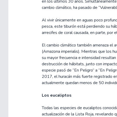
en los últimos 30 años. Simultáneamente 
cambio climático, ha pasado de “Vulnerable
Al vivir únicamente en aguas poco profund
pesca, este tiburón está perdiendo su háb
arrecifes de coral causada, en parte, por 
El cambio climático también amenaza el av
(Amazona imperialis). Mientras que los hu
su mayor frecuencia e intensidad resultan
destrucción de hábitats, junto con impac
especie pasó de “En Peligro” a “En Peligr
2017, el huracán más fuerte registrado en 
actualmente quedan menos de 50 individu
Los eucaliptos
Todas las especies de eucaliptos conocid
actualización de la Lista Roja, reveland