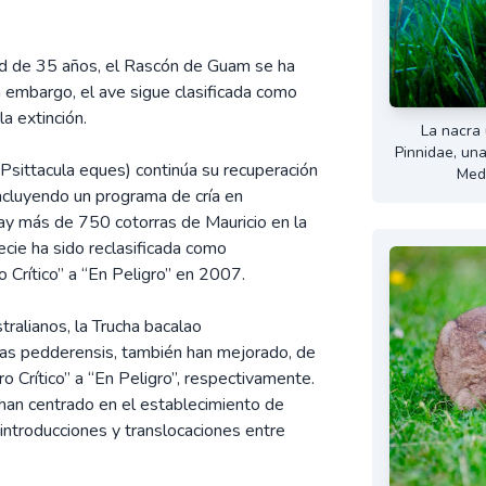
dad de 35 años, el Rascón de Guam se ha
n embargo, el ave sigue clasificada como
la extinción.
La nacra 
Pinnidae, una
 (Psittacula eques) continúa su recuperación
Med
incluyendo un programa de cría en
hay más de 750 cotorras de Mauricio en la
pecie ha sido reclasificada como
o Crítico” a “En Peligro” en 2007.
ralianos, la Trucha bacalao
xias pedderensis, también han mejorado, de
ro Crítico” a “En Peligro”, respectivamente.
han centrado en el establecimiento de
introducciones y translocaciones entre