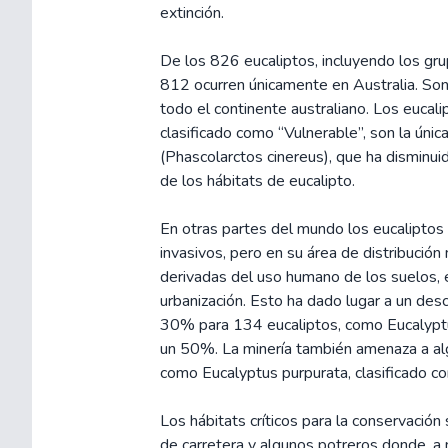
extinción.
De los 826 eucaliptos, incluyendo los gr
812 ocurren únicamente en Australia. Son 
todo el continente australiano. Los eucal
clasificado como “Vulnerable”, son la únic
(Phascolarctos cinereus), que ha disminui
de los hábitats de eucalipto.
En otras partes del mundo los eucaliptos
invasivos, pero en su área de distribución
derivadas del uso humano de los suelos, e
urbanización. Esto ha dado lugar a un de
30% para 134 eucaliptos, como Eucalyptu
un 50%. La minería también amenaza a algu
como Eucalyptus purpurata, clasificado com
Los hábitats críticos para la conservación s
de carretera y algunos potreros donde, 