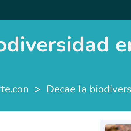
odiversidad e
>
rte.con
Decae la biodiver