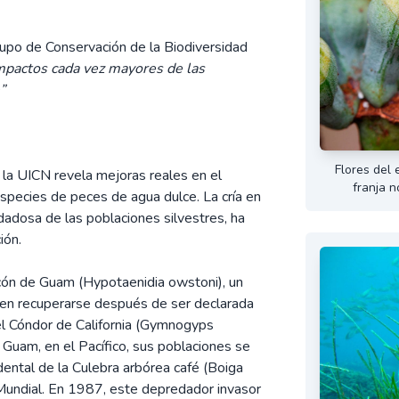
rupo de Conservación de la Biodiversidad
 impactos cada vez mayores de las
”
Flores del 
e la UICN revela mejoras reales en el
franja n
pecies de peces de agua dulce. La cría en
dadosa de las poblaciones silvestres, ha
ión.
cón de Guam (Hypotaenidia owstoni), un
a en recuperarse después de ser declarada
el Cóndor de California (Gymnogyps
e Guam, en el Pacífico, sus poblaciones se
dental de la Culebra arbórea café (Boiga
a Mundial. En 1987, este depredador invasor