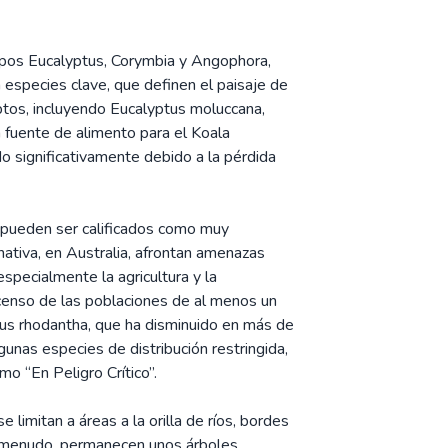
upos Eucalyptus, Corymbia y Angophora,
especies clave, que definen el paisaje de
iptos, incluyendo Eucalyptus moluccana,
a fuente de alimento para el Koala
do significativamente debido a la pérdida
 pueden ser calificados como muy
 nativa, en Australia, afrontan amenazas
specialmente la agricultura y la
scenso de las poblaciones de al menos un
s rhodantha, que ha disminuido en más de
nas especies de distribución restringida,
o “En Peligro Crítico”.
e limitan a áreas a la orilla de ríos, bordes
a menudo, permanecen unos árboles